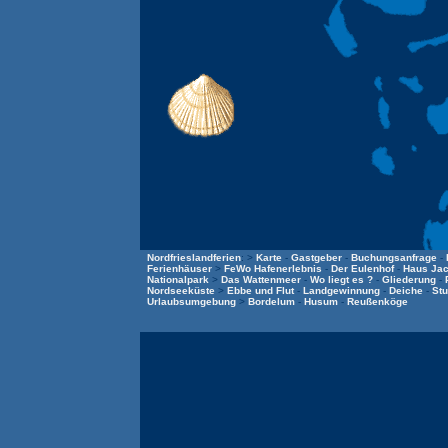
Nordfrieslandferien
: >
Karte
-
Gastgeber
-
Buchungsanfrage
-
Ferienhäuser
>
FeWo Hafenerlebnis
-
Der Eulenhof
-
Haus Ja
Nationalpark
>
Das Wattenmeer
-
Wo liegt es ?
-
Gliederung
-
Nordseeküste
>
Ebbe und Flut
-
Landgewinnung
-
Deiche
-
Stu
Urlaubsumgebung
>
Bordelum
-
Husum
-
Reußenköge