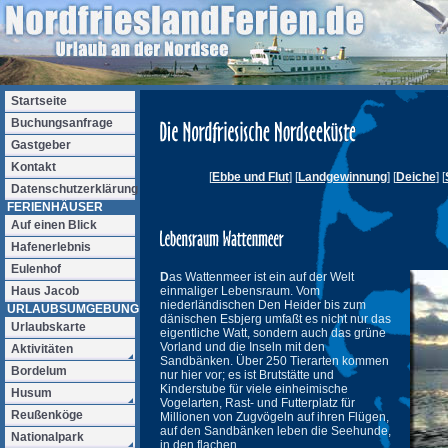
Startseite
Buchungsanfrage
Gastgeber
Kontakt
[
Ebbe und Flut
] [
Landgewinnung
] [
Deiche
] [
Datenschutzerklärung
FERIENHÄUSER
Auf einen Blick
Hafenerlebnis
Eulenhof
D
as Wattenmeer ist ein auf der Welt
Haus Jacob
einmaliger Lebensraum. Vom
niederländischen Den Heider bis zum
URLAUBSUMGEBUNG
dänischen Esbjerg umfaßt es nicht nur das
Urlaubskarte
eigentliche Watt, sondern auch das grüne
Vorland und die Inseln mit den
Aktivitäten
Sandbänken. Über 250 Tierarten kommen
Bordelum
nur hier vor; es ist Brutstätte und
Kinderstube für viele einheimische
Husum
Vogelarten, Rast- und Futterplatz für
Reußenköge
Millionen von Zugvögeln auf ihren Flügen,
auf den Sandbänken leben die Seehunde,
Nationalpark
in den flachen